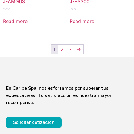
J-AMG63
J-ES300
Rated
Rated
0
0
Read more
Read more
out
out
of
of
5
5
1
2
3
→
En Caribe Spa, nos esforzamos por superar tus
expectativas. Tu satisfacción es nuestra mayor
recompensa.
Solicitar cotización