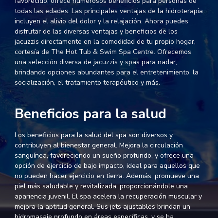
favorecido, ofrece numerosos beneficios para personas de
todas las edades. Las principales ventajas de la hidroterapia
incluyen el alivio del dolor y la relajación. Ahora puedes
disfrutar de las diversas ventajas y beneficios de los
jacuzzis directamente en la comodidad de tu propio hogar,
cortesía de The Hot Tub & Swim Spa Centre. Ofrecemos
una selección diversa de jacuzzis y spas para nadar,
brindando opciones abundantes para el entretenimiento, la
socialización, el tratamiento terapéutico y más.
Beneficios para la salud
Los beneficios para la salud del spa son diversos y
contribuyen al bienestar general. Mejora la circulación
sanguínea, favoreciendo un sueño profundo, y ofrece una
opción de ejercicio de bajo impacto, ideal para aquellos que
no pueden hacer ejercicio en tierra. Además, promueve una
piel más saludable y revitalizada, proporcionándole una
apariencia juvenil. El spa acelera la recuperación muscular y
mejora la aptitud general. Sus jets ajustables brindan un
hidromasaje profundo en áreas específicas, y se ha