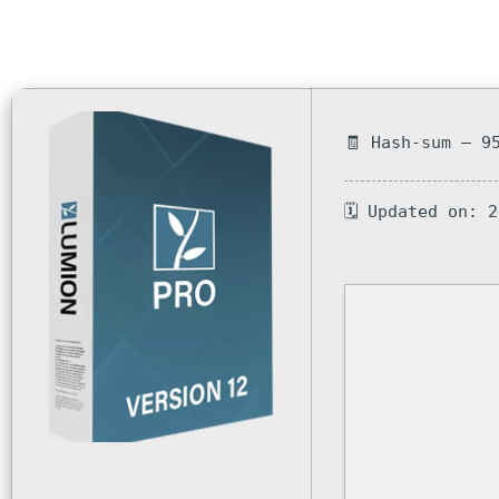
🧾 Hash-sum — 9
🗓 Updated on: 